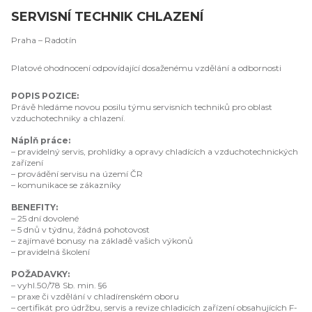
SERVISNÍ TECHNIK CHLAZENÍ
Praha – Radotín
Platové ohodnocení odpovídající dosaženému vzdělání a odbornosti
POPIS POZICE:
Právě hledáme novou posilu týmu servisních techniků pro oblast
vzduchotechniky a chlazení.
Náplň práce:
– pravidelný servis, prohlídky a opravy chladících a vzduchotechnických
zařízení
– provádění servisu na území ČR
– komunikace se zákazníky
BENEFITY:
– 25 dní dovolené
– 5 dnů v týdnu, žádná pohotovost
– zajímavé bonusy na základě vašich výkonů
– pravidelná školení
POŽADAVKY:
– vyhl.50/78 Sb. min. §6
– praxe či vzdělání v chladírenském oboru
– certifikát pro údržbu, servis a revize chladicích zařízení obsahujících F-