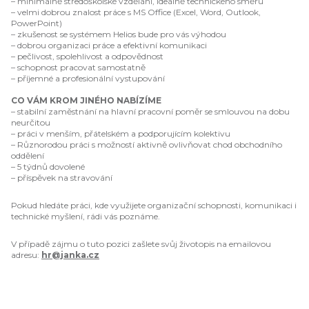
– minimálně středoškolské vzdělání, ideálně technického směru
– velmi dobrou znalost práce s MS Office (Excel, Word, Outlook,
PowerPoint)
– zkušenost se systémem Helios bude pro vás výhodou
– dobrou organizaci práce a efektivní komunikaci
– pečlivost, spolehlivost a odpovědnost
– schopnost pracovat samostatně
– příjemné a profesionální vystupování
CO VÁM KROM JINÉHO NABÍZÍME
– stabilní zaměstnání na hlavní pracovní poměr se smlouvou na dobu
neurčitou
– práci v menším, přátelském a podporujícím kolektivu
– Různorodou práci s možností aktivně ovlivňovat chod obchodního
oddělení
– 5 týdnů dovolené
– příspěvek na stravování
Pokud hledáte práci, kde využijete organizační schopnosti, komunikaci i
technické myšlení, rádi vás poznáme.
V případě zájmu o tuto pozici zašlete svůj životopis na emailovou
adresu:
hr@janka.cz