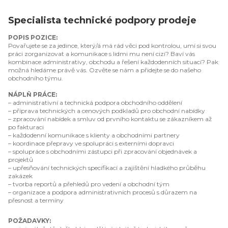
Specialista technické podpory prodeje
POPIS POZICE:
Povařujete se za jedince, který/á má rád věci pod kontrolou, umí si svou
práci zorganizovat a komunikace s lidmi mu není cizí? Baví vás
kombinace administrativy, obchodu a řešení každodenních situací? Pak
možná hledáme právě vás. Ozvěte se nám a přidejte se do našeho
obchodního týmu.
NÁPLŇ PRÁCE:
– administrativní a technická podpora obchodního oddělení
– příprava technických a cenových podkladů pro obchodní nabídky
– zpracování nabídek a smluv od prvního kontaktu se zákazníkem až
po fakturaci
– každodenní komunikace s klienty a obchodními partnery
– koordinace přepravy ve spolupráci s externími dopravci
– spolupráce s obchodními zástupci při zpracování objednávek a
projektů
– upřesňování technických specifikací a zajištění hladkého průběhu
zakázek
– tvorba reportů a přehledů pro vedení a obchodní tým
– organizace a podpora administrativních procesů s důrazem na
přesnost a termíny
POŽADAVKY: