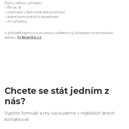
Plyny velkou výhodou
– ŘP sk. B
– orientace v technické dokumentaci
– dobré komunikační dovednosti
– AJ výhodou
V případě zájmu o tuto pozici zašlete svůj životopis na emailovou
adresu:
hr@janka.cz
Chcete se stát jedním z
nás?
Vyplňte formulář a my vás budeme v nejbližších dnech
kontaktovat