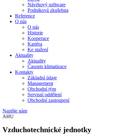
Návrhový software
Podniková zkušebna
Reference
O nás
O nás
Historie
Kooperace
Kariéra
Ke stažení
Aktuality
Aktuality
Časopis klimatizace
Kontakty
Základní údaje
Management
Obchodní tým
Servisní oddělení
Obchodní zastoupení
Napište nám
AHU
Vzduchotechnické jednotky