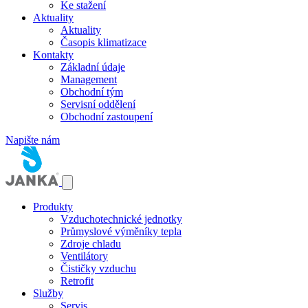
Ke stažení
Aktuality
Aktuality
Časopis klimatizace
Kontakty
Základní údaje
Management
Obchodní tým
Servisní oddělení
Obchodní zastoupení
Napište nám
Produkty
Vzduchotechnické jednotky
Průmyslové výměníky tepla
Zdroje chladu
Ventilátory
Čističky vzduchu
Retrofit
Služby
Servis