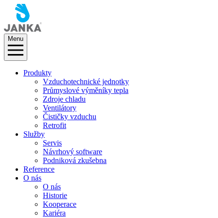
Menu
Produkty
Vzduchotechnické jednotky
Průmyslové výměníky tepla
Zdroje chladu
Ventilátory
Čističky vzduchu
Retrofit
Služby
Servis
Návrhový software
Podniková zkušebna
Reference
O nás
O nás
Historie
Kooperace
Kariéra