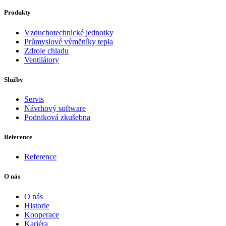
Produkty
Vzduchotechnické jednotky
Průmyslové výměníky tepla
Zdroje chladu
Ventilátory
Služby
Servis
Návrhový software
Podniková zkušebna
Reference
Reference
O nás
O nás
Historie
Kooperace
Kariéra