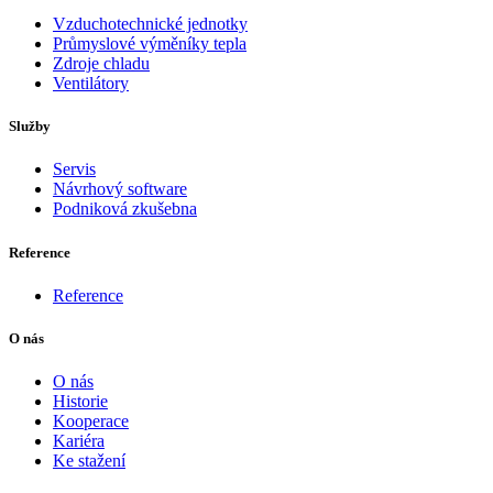
Vzduchotechnické jednotky
Průmyslové výměníky tepla
Zdroje chladu
Ventilátory
Služby
Servis
Návrhový software
Podniková zkušebna
Reference
Reference
O nás
O nás
Historie
Kooperace
Kariéra
Ke stažení