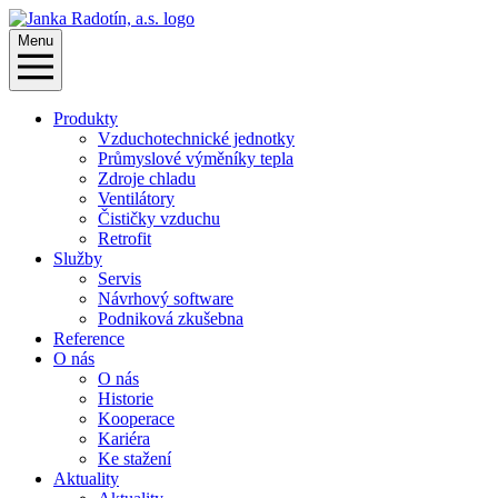
Menu
Produkty
Vzduchotechnické jednotky
Průmyslové výměníky tepla
Zdroje chladu
Ventilátory
Čističky vzduchu
Retrofit
Služby
Servis
Návrhový software
Podniková zkušebna
Reference
O nás
O nás
Historie
Kooperace
Kariéra
Ke stažení
Aktuality