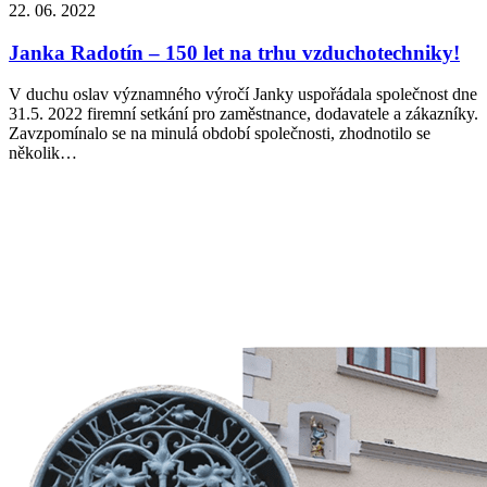
22. 06. 2022
Janka Radotín – 150 let na trhu vzduchotechniky!
V duchu oslav významného výročí Janky uspořádala společnost dne
31.5. 2022 firemní setkání pro zaměstnance, dodavatele a zákazníky.
Zavzpomínalo se na minulá období společnosti, zhodnotilo se
několik…