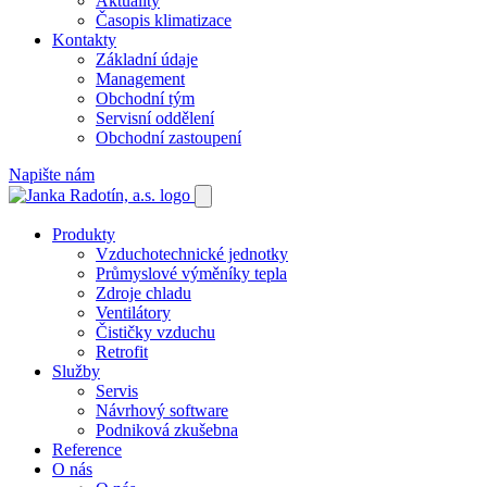
Aktuality
Časopis klimatizace
Kontakty
Základní údaje
Management
Obchodní tým
Servisní oddělení
Obchodní zastoupení
Napište nám
Produkty
Vzduchotechnické jednotky
Průmyslové výměníky tepla
Zdroje chladu
Ventilátory
Čističky vzduchu
Retrofit
Služby
Servis
Návrhový software
Podniková zkušebna
Reference
O nás