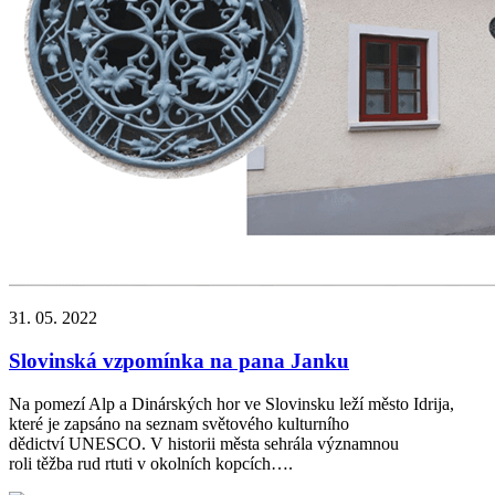
31. 05. 2022
Slovinská vzpomínka na pana Janku
Na pomezí Alp a Dinárských hor ve Slovinsku leží město Idrija,
které je zapsáno na seznam světového kulturního
dědictví UNESCO. V historii města sehrála významnou
roli těžba rud rtuti v okolních kopcích….