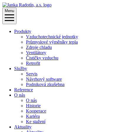
Menu
Produkty
Vzduchotechnické jednotky
Průmyslové výměníky tepla
Zdroje chladu
Ventilátory
Čističky vzduchu
Retrofit
Služby
Servis
Návrhový software
Podniková zkušebna
Reference
O nás
O nás
Historie
Kooperace
Kariéra
Ke stažení
Aktuality