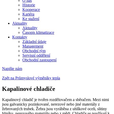
O nás
Historie
Kooperace
Kariéra
Ke stažení
Aktuality
Aktuality
Časopis klimatizace
Kontakty
Základní údaje
Management
Obchodní tým
Servisní oddělení
Obchodní zastoupení
Napište nám
Zpět na Průmyslové výměníky tepla
Kapalinové chladiče
Kapalinový chladič je tvořen rozdělovačem a sběračem. Mezi nimi
jsou galvanicky pozinkované, nerezové nebo jiné materiály z
žebrovaných trubek. Žebra jsou vyráběna z uhlíkové oceli, slitiny
hliníku, nerezového materiálu nebo z mědi. Chladiče se používají k