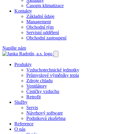
Aktuality
Časopis klimatizace
Kontakty
Základní údaje
Management
Obchodní tým
Servisní oddělení
Obchodní zastoupení
Napište nám
Produkty
Vzduchotechnické jednotky
Průmyslové výměníky tepla
Zdroje chladu
Ventilátory
Čističky vzduchu
Retrofit
Služby
Servis
Návrhový software
Podniková zkušebna
Reference
O nás