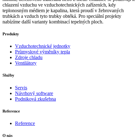
chlazení vzduchu ve vzduchotechnických zařízeních, kdy
teplonosným médiem je kapalina, která proudí v žebrovaných
trubkách a vzduch tyto trubky obtéká. Pro speciální projekty
nabízíme další varianty kombinací tepelných ploch.
Produkty
Vzduchotechnické jednotky
Průmyslové výměníky tepla
Zdroje chladu
Ventilátory
Služby
Servis
Návrhový software
Podniková zkušebna
Reference
Reference
O nás