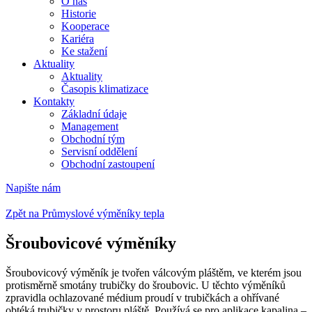
O nás
Historie
Kooperace
Kariéra
Ke stažení
Aktuality
Aktuality
Časopis klimatizace
Kontakty
Základní údaje
Management
Obchodní tým
Servisní oddělení
Obchodní zastoupení
Napište nám
Zpět na Průmyslové výměníky tepla
Šroubovicové výměníky
Šroubovicový výměník je tvořen válcovým pláštěm, ve kterém jsou
protisměrně smotány trubičky do šroubovic. U těchto výměníků
zpravidla ochlazované médium proudí v trubičkách a ohřívané
obtéká trubičky v prostoru pláště. Používá se pro aplikace kapalina –