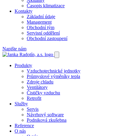
Aktuality
Časopis klimatizace
Kontakty
Základní údaje
Management
Obchodní tým
Servisní oddělení
Obchodní zastoupení
Napište nám
Produkty
Vzduchotechnické jednotky
Průmyslové výměníky tepla
Zdroje chladu
Ventilátory
Čističky vzduchu
Retrofit
Služby
Servis
Návrhový software
Podniková zkušebna
Reference
O nás