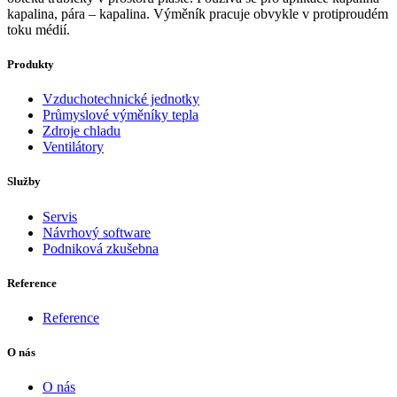
kapalina, pára – kapalina. Výměník pracuje obvykle v protiproudém
toku médií.
Produkty
Vzduchotechnické jednotky
Průmyslové výměníky tepla
Zdroje chladu
Ventilátory
Služby
Servis
Návrhový software
Podniková zkušebna
Reference
Reference
O nás
O nás