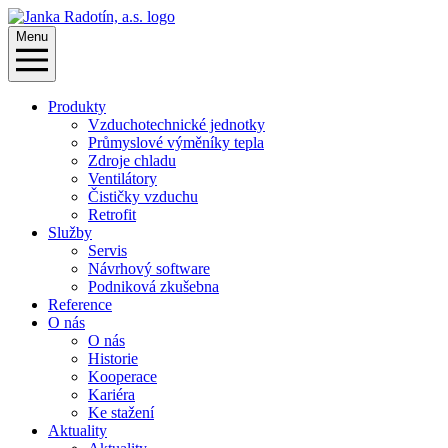
Menu
Produkty
Vzduchotechnické jednotky
Průmyslové výměníky tepla
Zdroje chladu
Ventilátory
Čističky vzduchu
Retrofit
Služby
Servis
Návrhový software
Podniková zkušebna
Reference
O nás
O nás
Historie
Kooperace
Kariéra
Ke stažení
Aktuality